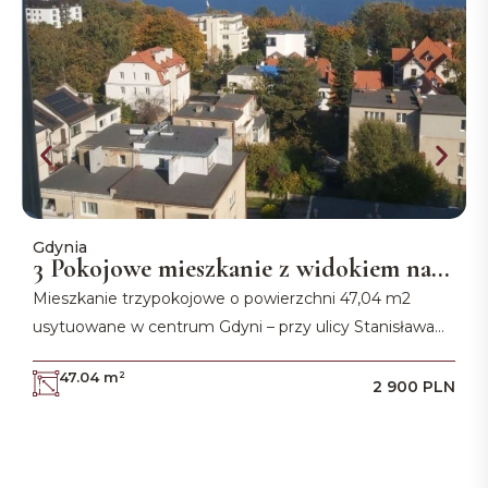
Gdynia
G
3 Pokojowe mieszkanie z widokiem na
morze
Mieszkanie trzypokojowe o powierzchni 47,04 m2
D
usytuowane w centrum Gdyni – przy ulicy Stanisława
c
Wyspiańskiego.
d
47.04 m²
2 900 PLN