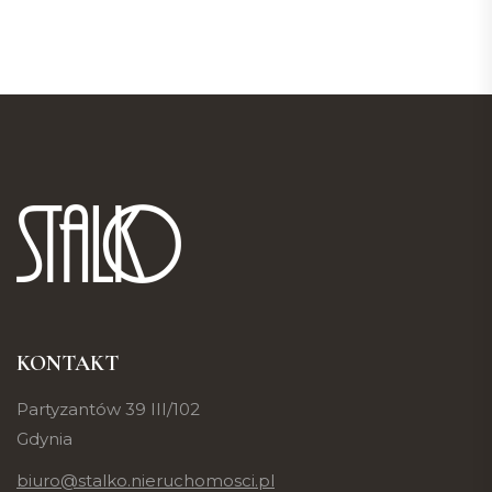
KONTAKT
Partyzantów 39 III/102
Gdynia
biuro@stalko.nieruchomosci.pl