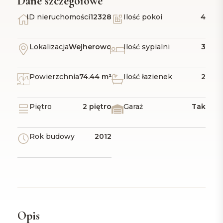
Dane szczegółowe
ID nieruchomości
12328
Ilość pokoi
4
Lokalizacja
Wejherowo
Ilość sypialni
3
Powierzchnia
74.44 m²
Ilość łazienek
2
Piętro
2 piętro
Garaż
Tak
Rok budowy
2012
Opis