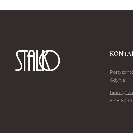
KONTA
Partyzantó
Gdynia
biuro@sta
+ 48 609 1