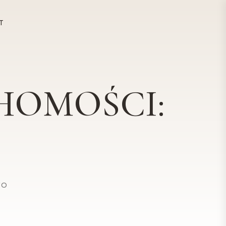
T
HOMOŚCI:
WO