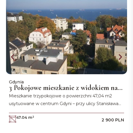
Gdynia
G
3 Pokojowe mieszkanie z widokiem na
morze
Mieszkanie trzypokojowe o powierzchni 47,04 m2
D
usytuowane w centrum Gdyni – przy ulicy Stanisława
c
Wyspiańskiego.
d
47.04 m²
2 900 PLN